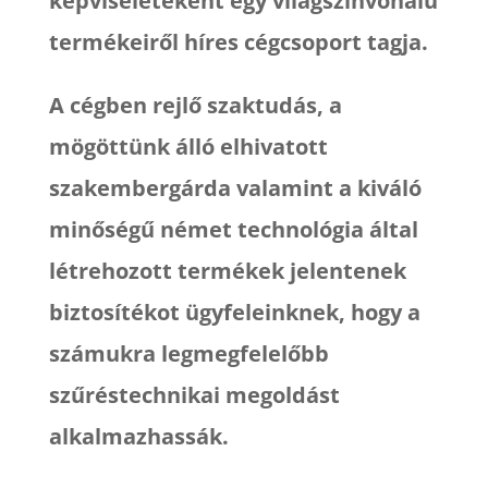
képviseleteként egy világszínvonalú
termékeiről híres cégcsoport tagja.
A cégben rejlő szaktudás, a
mögöttünk álló elhivatott
szakembergárda valamint a kiváló
minőségű német technológia által
létrehozott termékek jelentenek
biztosítékot ügyfeleinknek, hogy a
számukra legmegfelelőbb
szűréstechnikai megoldást
alkalmazhassák.