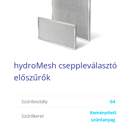
hydroMesh cseppleválasztó
előszűrők
Szűrőosztály
G4
Keményített
Szűrőkeret
szűrőanyag