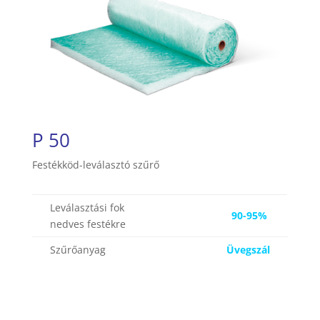
P 50
Festékköd-leválasztó szűrő
Leválasztási fok
90-95%
nedves festékre
Szűrőanyag
Üvegszál