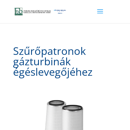
Szűrőpatronok
gázturbinák
égéslevegőjéhez